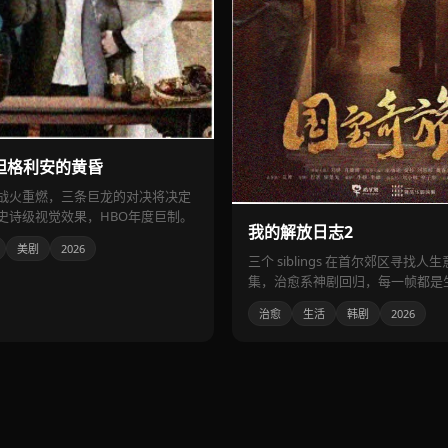
坦格利安的黄昏
战火重燃，三条巨龙的对决将决定
史诗级视觉效果，HBO年度巨制。
我的解放日志2
美剧
2026
三个 siblings 在首尔郊区寻找
集，治愈系神剧回归，每一帧都是
治愈
生活
韩剧
2026