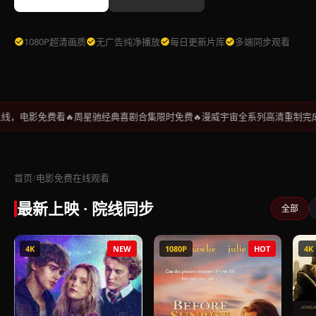
1080P超清画质
无广告纯净播放
每日更新片库
多端同步观看
电影免费看
周星驰经典喜剧合集限时免费
漫威宇宙全系列高清重制完成
2
首页
/
电影免费在线观看
最新上映 · 院线同步
全部
4K
NEW
1080P
HOT
4K