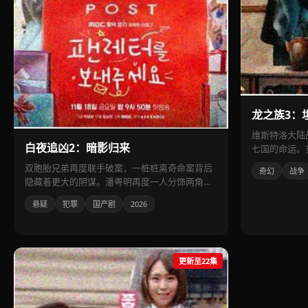
龙之族3：
维斯特洛大陆
白夜追凶2：暗影归来
七国的命运。
双胞胎兄弟再度联手破案，一桩桩离奇命案背后
奇幻
战争
隐藏着更大的阴谋。潘粤明再度一人分饰两角，
悬疑氛围拉满。
悬疑
犯罪
国产剧
2026
更新至22集