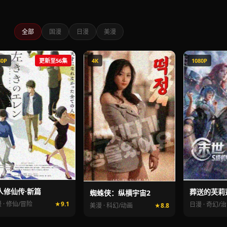
全部
国漫
日漫
美漫
80P
更新至56集
4K
1080P
人修仙传·新篇
葬送的芙莉
蜘蛛侠：纵横宇宙2
 · 修仙/冒险
9.1
日漫 · 奇幻/
美漫 · 科幻/动画
8.8