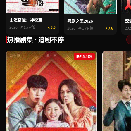
山海奇谭：神农篇
喜剧之王2026
深
2026 · 奇幻/冒险
8.3
2026 · 喜剧/温情
7.6
20
热播剧集 · 追剧不停
更新至18集