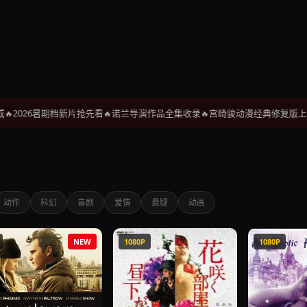
026暑期档新片抢先看
诺兰导演作品全集收录
宫崎骏动漫经典修复版上线
国
动作
科幻
喜剧
爱情
悬疑
动画
NEW
1080P
1080P