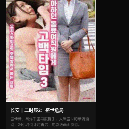
长安十二时辰2：盛世危局
雷佳音、易烊千玺再度携手，大唐盛世的暗流涌
动，24小时倒计时再启，电影级画面质感。