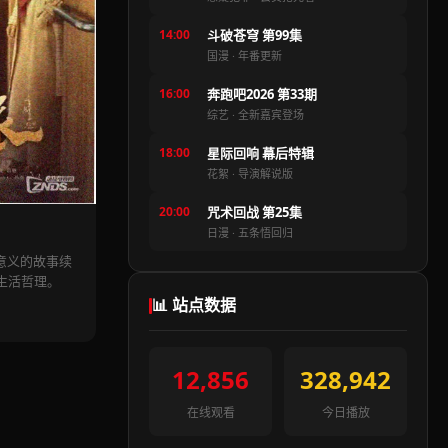
14:00
斗破苍穹 第99集
国漫 · 年番更新
16:00
奔跑吧2026 第33期
综艺 · 全新嘉宾登场
18:00
星际回响 幕后特辑
花絮 · 导演解说版
20:00
咒术回战 第25集
日漫 · 五条悟回归
人生意义的故事续
生活哲理。
📊 站点数据
12,856
328,942
在线观看
今日播放