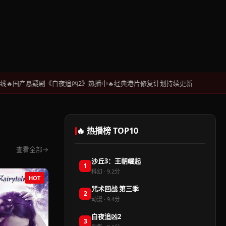
产悬疑剧《白夜追凶2》热播中
经典港片修复计划持续更新
🔥 热播榜 TOP10
查看全部
沙丘3：王朝崛起
1
科幻 · 9.2分
HOT
咒术回战 第三季
2
动漫 · 9.4分
白夜追凶2
3