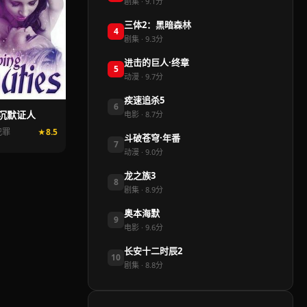
剧集 · 9.1分
三体2：黑暗森林
4
剧集 · 9.3分
进击的巨人·终章
5
动漫 · 9.7分
疾速追杀5
6
沉默证人
电影 · 8.7分
/犯罪
8.5
斗破苍穹·年番
7
动漫 · 9.0分
龙之族3
8
剧集 · 8.9分
奥本海默
9
电影 · 9.6分
长安十二时辰2
10
剧集 · 8.8分