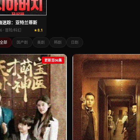
海迷踪：亚特兰蒂斯
26 · 冒险/科幻
8.1
全部
国产剧
美剧
韩剧
日剧
更新至06集