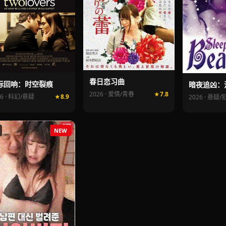
春日恋习曲
际回响：时空裂痕
暗夜追凶：
2026 · 爱情/青春
7.8
26 · 科幻/悬疑
8.9
2026 · 悬疑
NEW