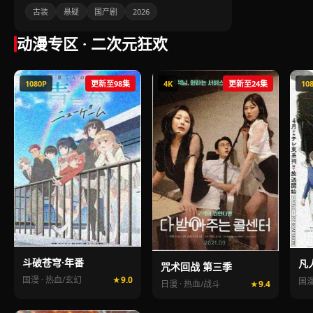
古装
悬疑
国产剧
2026
动漫专区 · 二次元狂欢
1080P
更新至98集
4K
更新至24集
10
斗破苍穹·年番
凡
咒术回战 第三季
国漫 · 热血/玄幻
9.0
国漫
日漫 · 热血/战斗
9.4