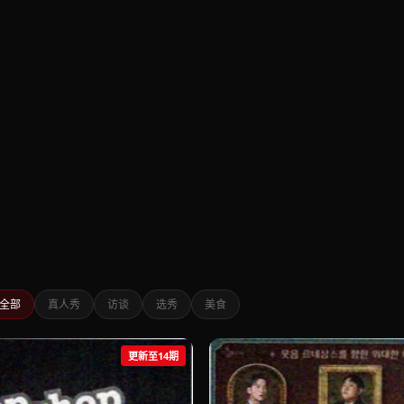
全部
真人秀
访谈
选秀
美食
更新至14期