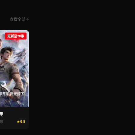
查看全部
更新至28集
莲
治愈
9.5