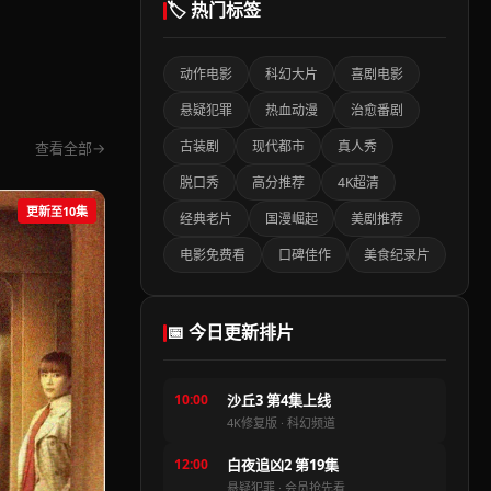
🏷️ 热门标签
动作电影
科幻大片
喜剧电影
悬疑犯罪
热血动漫
治愈番剧
古装剧
现代都市
真人秀
查看全部
脱口秀
高分推荐
4K超清
更新至10集
经典老片
国漫崛起
美剧推荐
电影免费看
口碑佳作
美食纪录片
📅 今日更新排片
10:00
沙丘3 第4集上线
4K修复版 · 科幻频道
12:00
白夜追凶2 第19集
悬疑犯罪 · 会员抢先看