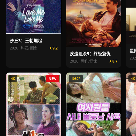
沙丘3：王朝崛起
2026 · 科幻/冒险
9.2
星
疾速追杀5：终极复仇
20
2026 · 动作/惊悚
8.7
4K
NEW
1080P
4K